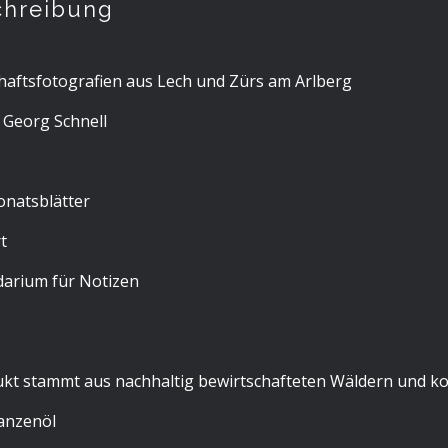
chreibung
aftsfotografien aus Lech und Zürs am Arlberg
 Georg Schnell
onatsblätter
t
darium für Notizen
kt stammt aus nachhaltig bewirtschafteten Wäldern und kon
anzenöl