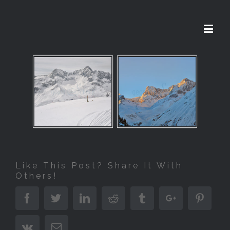
Like This Post? Share It With
Others!
Facebook
Twitter
Linkedin
Reddit
Tumblr
Google+
Pinter
Vk
Email