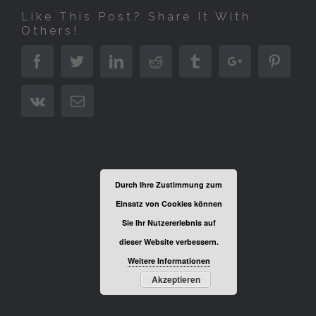
Like This Post? Share It With
Others!
Facebook
Twitter
Linkedin
Reddit
Tumblr
Google+
Pinter
Vk
Email
Durch Ihre Zustimmung zum
Einsatz von Cookies können
Sie Ihr Nutzererlebnis auf
dieser Website verbessern.
Weitere Informationen
Akzeptieren