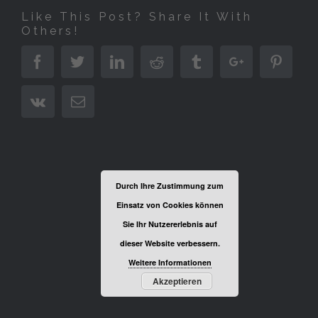
Like This Post? Share It With
Others!
Facebook
Twitter
Linkedin
Reddit
Tumblr
Google+
Pinter
Vk
Email
Durch Ihre Zustimmung zum
Einsatz von Cookies können
Sie Ihr Nutzererlebnis auf
dieser Website verbessern.
Weitere Informationen
Akzeptieren