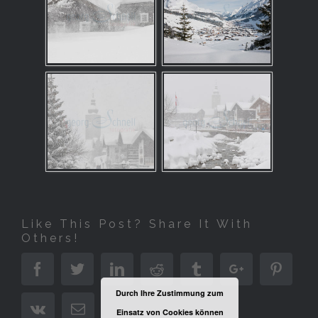
Like This Post? Share It With
Others!
Facebook
Twitter
Linkedin
Reddit
Tumblr
Google+
Pinter
Durch Ihre Zustimmung zum
Vk
Email
Einsatz von Cookies können