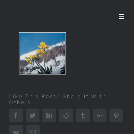
Like This Post? Share It With
Others!
Facebook
Twitter
Linkedin
Reddit
Tumblr
Google+
Pinter
Vk
Email